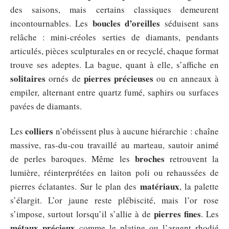
des saisons, mais certains classiques demeurent
boucles d’oreilles
incontournables. Les
séduisent sans
relâche : mini-créoles serties de diamants, pendants
articulés, pièces sculpturales en or recyclé, chaque format
trouve ses adeptes. La bague, quant à elle, s’affiche en
solitaires
pierres précieuses
ornés de
ou en anneaux à
empiler, alternant entre quartz fumé, saphirs ou surfaces
pavées de diamants.
colliers
Les
n’obéissent plus à aucune hiérarchie : chaîne
massive, ras-du-cou travaillé au marteau, sautoir animé
broches
de perles baroques. Même les
retrouvent la
lumière, réinterprétées en laiton poli ou rehaussées de
matériaux
pierres éclatantes. Sur le plan des
, la palette
s’élargit. L’or jaune reste plébiscité, mais l’or rose
pierres fines
s’impose, surtout lorsqu’il s’allie à de
. Les
métaux précieux
comme le platine ou l’argent rhodié