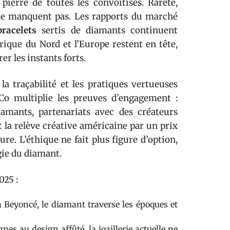
ierre de toutes les convoitises. Rareté,
 ne manquent pas. Les rapports du marché
bracelets
sertis de diamants continuent
rique du Nord et l’Europe restent en tête,
er les instants forts.
la traçabilité et les pratiques vertueuses
 Co multiplie les preuves d’engagement :
diamants, partenariats avec des créateurs
t la relève créative américaine par un prix
. L’éthique ne fait plus figure d’option,
agie du diamant.
025 :
 Beyoncé, le diamant traverse les époques et
es au design affûté, la joaillerie actuelle ne