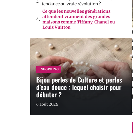
tendance ou vraie révolution ?
Ce que les nouvelles générations
attendent vraiment des grandes
maisons comme Tiffany, Chanel ou
Louis Vuitton
SHOPPING
Bijou perles de Culture et perles
d’eau douce : lequel choisir pour
débuter ?
6 août 2026