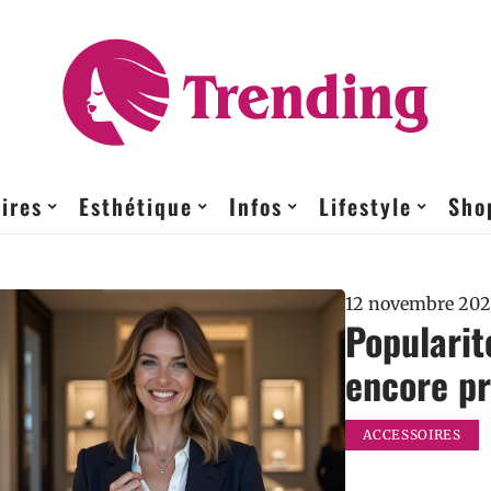
ires
Esthétique
Infos
Lifestyle
Sho
12 novembre 202
Popularit
encore pr
ACCESSOIRES