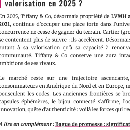
valorisation en 2025 ?
En 2025, Tiffany & Co, désormais propriété de
LVMH ap
2021
, continue d’occuper une place forte dans l’univ
concurrence ne cesse de gagner du terrain. Cartier (g
se contentent plus de suivre : ils accélèrent. Désorm
autant à sa valorisation qu’à sa capacité à renouv
communauté. Tiffany & Co conserve une aura intact
ambitions de ses rivaux.
Le marché reste sur une trajectoire ascendante, 
consommateurs en Amérique du Nord et en Europe, mais
bousculent les codes. Les anciennes frontières se brou
capsules éphémères, le bijou connecté s’affirme, l’o
innovation, quête d’authenticité : voilà les forces qui re
A lire en complément :
Bague de promesse : significat