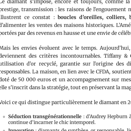
Le diamant s’impose, encore et toujours, comme la p
prestige, transmission : les raisons de l’engouement
illustrent ce constat :
boucles d’oreilles, colliers, 
d’alimenter les ventes des maisons historiques. L’Amé
portées par des revenus en hausse et une envie de célébr
Mais les envies évoluent avec le temps. Aujourd’hui, 
deviennent des critères incontournables. Tiffany &
utilisation d’or recyclé, garantie sur l’origine des 
responsables. La maison, en lien avec le CFDA, soutien
doté de 50 000 euros et un accompagnement sur mesure
elle s’inscrit dans la stratégie, tout en préservant la m
Voici ce qui distingue particulièrement le diamant en 2
Séduction transgénérationnelle
: d’Audrey Hepburn à
continue d’incarner le chic intemporel.
Innovation
: diamants de synthèse, or responsable, lign