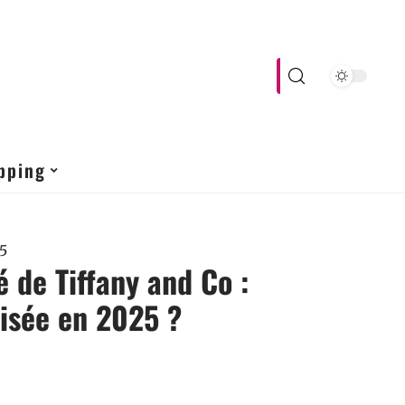
pping
5
é de Tiffany and Co :
isée en 2025 ?