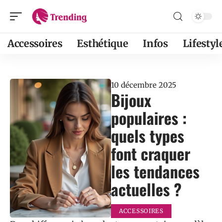
Accessoires
Esthétique
Infos
Lifestyl
10 décembre 2025
Bijoux
populaires :
quels types
font craquer
les tendances
actuelles ?
ACCESSOIRES