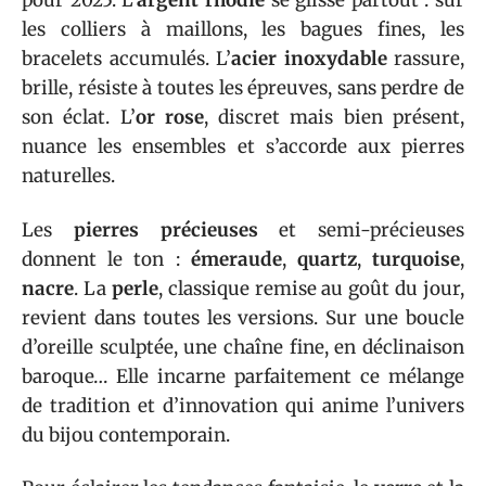
pour 2025. L’
argent rhodié
se glisse partout : sur
les colliers à maillons, les bagues fines, les
bracelets accumulés. L’
acier inoxydable
rassure,
brille, résiste à toutes les épreuves, sans perdre de
son éclat. L’
or rose
, discret mais bien présent,
nuance les ensembles et s’accorde aux pierres
naturelles.
Les
pierres précieuses
et semi-précieuses
donnent le ton :
émeraude
,
quartz
,
turquoise
,
nacre
. La
perle
, classique remise au goût du jour,
revient dans toutes les versions. Sur une boucle
d’oreille sculptée, une chaîne fine, en déclinaison
baroque… Elle incarne parfaitement ce mélange
de tradition et d’innovation qui anime l’univers
du bijou contemporain.