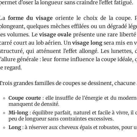
permet d’oser la longueur sans craindre l’effet fatigué.
La
forme du visage
oriente le choix de la coupe.
plongeant, quelques mèches effilées ou un dégradé lége
les volumes. Le
visage ovale
présente une rare liberté 
carré court au lob aérien. Un
visage long
sera mis en 
structuré, qui atténuent l’effet allongé. Les lunettes, 
l’allure générale : leur forme influence la coupe idéal
le regard.
Trois grandes familles de coupes se dessinent, chacune a
Coupe courte
: elle insuffle de l’énergie et du moder
manquent de densité.
Mi-long
: équilibre parfait, naturel et facile à vivre, 
peu de longueur sans contraintes excessives.
Long
: à réserver aux cheveux épais et robustes, pour u