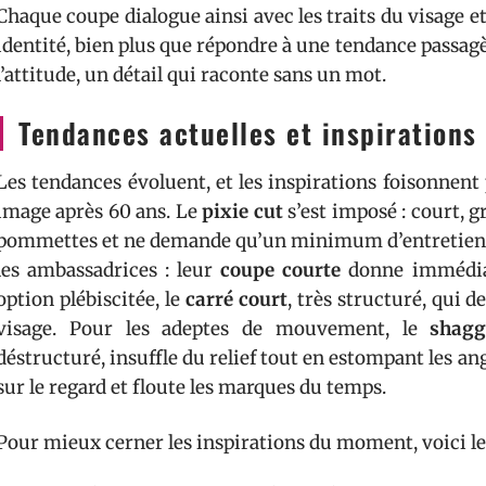
Chaque coupe dialogue ainsi avec les traits du visage et 
identité, bien plus que répondre à une tendance passag
l’attitude, un détail qui raconte sans un mot.
Tendances actuelles et inspirations
Les tendances évoluent, et les inspirations foisonnent
image après 60 ans. Le
pixie cut
s’est imposé : court, gr
pommettes et ne demande qu’un minimum d’entretien. 
les ambassadrices : leur
coupe courte
donne immédiat
option plébiscitée, le
carré court
, très structuré, qui d
visage. Pour les adeptes de mouvement, le
shag
déstructuré, insuffle du relief tout en estompant les angl
sur le regard et floute les marques du temps.
Pour mieux cerner les inspirations du moment, voici le