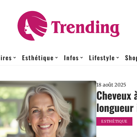
ires
Esthétique
Infos
Lifestyle
Sho
18 août 2025
Cheveux à
longueur 
ESTHÉTIQUE