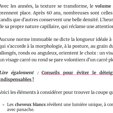
Avec les années, la texture se transforme, le
volume
prennent place. Après 60 ans, nombreuses sont celles
tandis que d’autres conservent une belle densité. L’heure
de sa propre nature capillaire, qui réclame une attentio
Aucune norme immuable ne dicte la longueur idéale à c
qui s’accorde à la morphologie, à la posture, au grain du
allongés, ronds ou anguleux, orientent le choix : un vis
un visage carré ou rond se pare volontiers d’un carré p
Lire également :
Conseils pour éviter le déte
indispensables !
Voici les éléments à considérer pour trouver la coupe q
Les
cheveux blancs
révèlent une lumière unique, à con
avec panache.