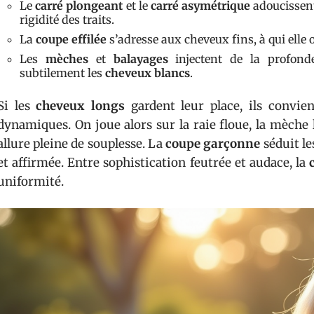
Le
carré plongeant
et le
carré asymétrique
adoucissent
rigidité des traits.
La
coupe effilée
s’adresse aux cheveux fins, à qui elle 
Les
mèches
et
balayages
injectent de la profond
subtilement les
cheveux blancs
.
Si les
cheveux longs
gardent leur place, ils convie
dynamiques. On joue alors sur la raie floue, la mèche 
allure pleine de souplesse. La
coupe garçonne
séduit le
et affirmée. Entre sophistication feutrée et audace, la
uniformité.