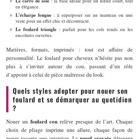
Le carré de soie
: la base idéale pour un nœud court, tout
en élégance.
L’écharpe longue
: à superposer sur un manteau ou une
veste pour un effet chic et décontracté.
Le foulard triangle
: parfait pour les cols ronds ou les
encolures ouvertes.
Matières, formats, imprimés : tout est affaire de
personnalité. Le foulard pour cheveux n’hésite pas non
plus à s’inviter autour du cou, passant d’un rôle
d’appoint à celui de pièce maîtresse du look.
Quels styles adopter pour nouer son
foulard et se démarquer au quotidien
?
foulard cou
Nouer un
relève presque de l’art. Chaque
choix de pliage imprime une allure, chaque façon de
nœud cravate
nouer raconte une intention. Le
détourne