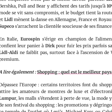
Bershka, Pull and Bear y affichent des tarifs jusqu’à
10
mode se vit sans compromis, et le budget tient la route
et
Lidl
mènent la danse en Allemagne, France et Royau
Supeco
s’arrachent la clientèle soucieuse de ses finance
En Italie,
Eurospin
s’érige en champion de l’alimen
confient leur panier à
Dirk
pour fuir les prix parfois 
Lidl-Aldi
ne faiblit pas, surtout face à l’ascension de
premium.
A lire également :
Shopping : quel est le meilleur pays
Dépassez l’Europe : certains territoires font du shop
attire les amateurs de montres de luxe et d’électron
Lumpur
, les malls s’étendent à perte de vue, la mode y
de son festival du shopping : les promotions y dégringo
ce temple de l’outlet où Levi’s, Michael Kors ou Calvi