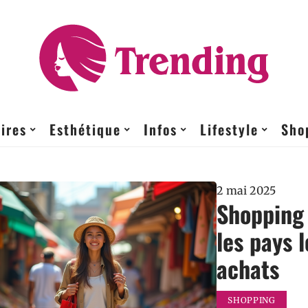
ires
Esthétique
Infos
Lifestyle
Sho
2 mai 2025
Shopping 
les pays 
achats
SHOPPING