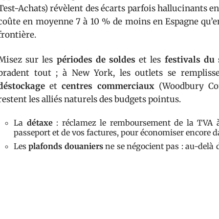
Test-Achats) révèlent des écarts parfois hallucinants e
coûte en moyenne 7 à 10 % de moins en Espagne qu’e
frontière.
Misez sur les
périodes de soldes
et les
festivals du
bradent tout ; à New York, les outlets se remplis
déstockage
et
centres commerciaux
(Woodbury Com
restent les alliés naturels des budgets pointus.
La
détaxe
: réclamez le remboursement de la TVA à 
passeport et de vos factures, pour économiser encore 
Les
plafonds douaniers
ne se négocient pas : au-delà d
taxes au retour.
Soyez stratégique : ciblez les produits phares de cha
Kong, mode à Milan ou Madrid).
Certains aéroports, comme
Changi à Singapour
, tr
paradis : cosmétiques, alcools, montres, sacs de luxe y 