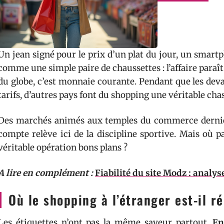
Un jean signé pour le prix d’un plat du jour, un smartp
comme une simple paire de chaussettes : l’affaire paraît 
du globe, c’est monnaie courante. Pendant que les deva
tarifs, d’autres pays font du shopping une véritable chas
Des marchés animés aux temples du commerce dernier 
compte relève ici de la discipline sportive. Mais où p
véritable opération bons plans ?
A lire en complément :
Fiabilité du site Modz : analys
Où le shopping à l’étranger est-il 
Les étiquettes n’ont pas la même saveur partout.
En