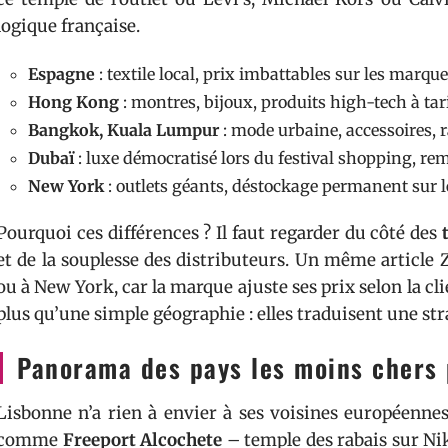
logique française.
Espagne
: textile local, prix imbattables sur les marqu
Hong Kong
: montres, bijoux, produits high-tech à ta
Bangkok, Kuala Lumpur
: mode urbaine, accessoires, r
Dubaï
: luxe démocratisé lors du festival shopping, re
New York
: outlets géants, déstockage permanent sur l
Pourquoi ces différences ? Il faut regarder du côté des
et de la souplesse des distributeurs. Un même article
ou à New York, car la marque ajuste ses prix selon la cl
plus qu’une simple géographie : elles traduisent une st
Panorama des pays les moins chers p
Lisbonne n’a rien à envier à ses voisines européennes.
comme
Freeport Alcochete
– temple des rabais sur Nik