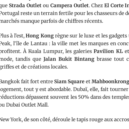
que
Strada Outlet
ou
Campera Outlet
. Chez
El Corte I
Portugal reste un terrain fertile pour les chasseurs de 
marchés manque parfois de chiffres récents.
Plus à l’est,
Hong Kong
règne sur le luxe et les gadgets
Peak, l’île de Lantau : la ville met les marques en co
profitent. À Kuala Lumpur, les galeries
Pavilion KL
e
mode, tandis que
Jalan Bukit Bintang
brasse tout c
griffes et de créations locales.
Bangkok fait fort entre
Siam Square
et
Mahboonkrong
logement, tout y est abordable. Dubaï, elle, fait tourner
réductions dépassent souvent les 50% dans des temp
ou Dubai Outlet Mall.
New York, de son côté, déroule le tapis rouge aux accros d