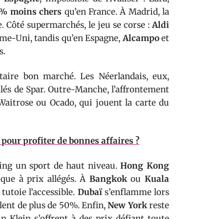
% moins chers
qu’en France. À Madrid, la
. Côté supermarchés, le jeu se corse :
Aldi
me-Uni, tandis qu’en Espagne,
Alcampo
et
s.
taire bon marché. Les Néerlandais, eux,
salés de Spar. Outre-Manche, l’affrontement
 Waitrose ou Ocado, qui jouent la carte du
 pour profiter de bonnes affaires ?
ping un sport de haut niveau.
Hong Kong
ique à prix allégés. À
Bangkok
ou
Kuala
 tutoie l’accessible.
Dubaï
s’enflamme lors
lent de plus de 50%. Enfin,
New York
reste
n Klein s’offrent à des prix défiant toute