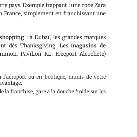
ntre pays. Exemple frappant : une robe Zara
n France, simplement en franchissant une
 shopping
: à Dubaï, les grandes marques
sent dès Thanksgiving. Les
magasins de
mon, Pavilion KL, Freeport Alcochete)
l’aéroport ou en boutique, munis de votre
davantage.
e la franchise, gare à la douche froide sur les
que pays (high-tech à New York, bijoux à Hong
ansforment la zone duty free en véritable
côtoient des tarifs souvent plus doux qu’en