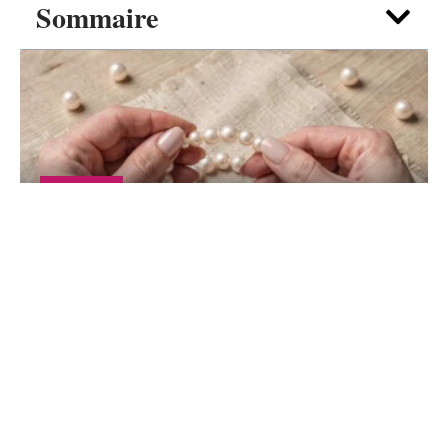
Sommaire
SHOPPING
Bijou perles de Culture et perles d’eau
douce : lequel choisir pour débuter ?
6 août 2026
Contact
Mentions Légales
Sitemap
© 2025 | trending.fr