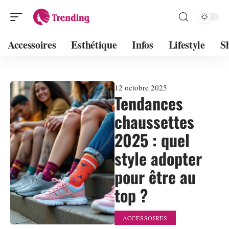
Accessoires
Esthétique
Infos
Lifestyle
S
12 octobre 2025
Tendances
chaussettes
2025 : quel
style adopter
pour être au
top ?
ACCESSOIRES