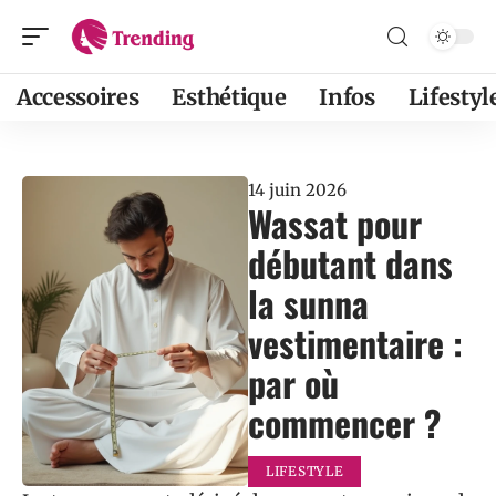
Accessoires
Esthétique
Infos
Lifestyl
14 juin 2026
Wassat pour
débutant dans
la sunna
vestimentaire :
par où
commencer ?
LIFESTYLE