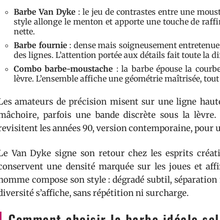
Barbe Van Dyke
: le jeu de contrastes entre une moust
style allonge le menton et apporte une touche de raf
nette.
Barbe fournie
: dense mais soigneusement entretenue, e
des lignes. L’attention portée aux détails fait toute la di
Combo barbe-moustache
: la barbe épouse la courbe
lèvre. L’ensemble affiche une géométrie maîtrisée, tout
Les amateurs de précision misent sur une ligne haute 
mâchoire, parfois une bande discrète sous la lèvre
revisitent les années 90, version contemporaine, pour u
Le Van Dyke signe son retour chez les esprits créatif
conservent une densité marquée sur les joues et aff
homme compose son style : dégradé subtil, séparation n
diversité s’affiche, sans répétition ni surcharge.
Comment choisir la barbe idéale sel