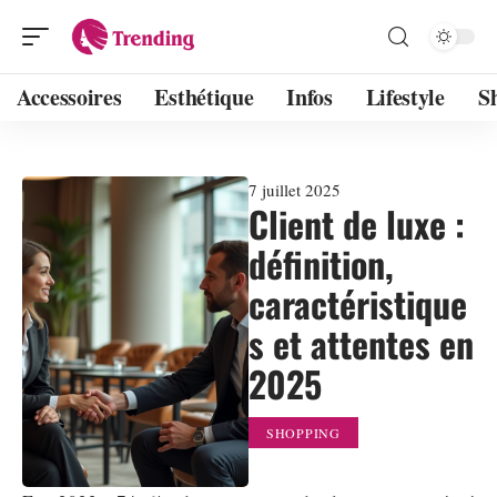
Accessoires
Esthétique
Infos
Lifestyle
S
7 juillet 2025
Client de luxe :
définition,
caractéristique
s et attentes en
2025
SHOPPING