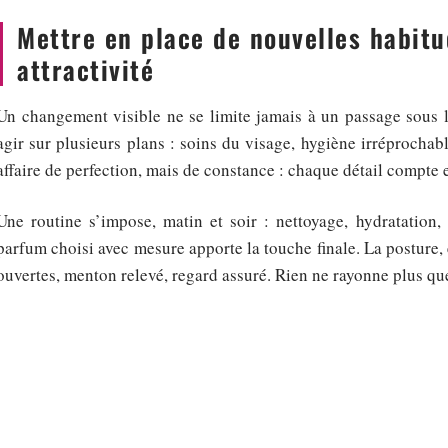
Mettre en place de nouvelles habit
attractivité
Un changement visible ne se limite jamais à un passage sous l
agir sur plusieurs plans : soins du visage, hygiène irréprochabl
affaire de perfection, mais de constance : chaque détail compte et
Une routine s’impose, matin et soir : nettoyage, hydratation,
parfum choisi avec mesure apporte la touche finale. La posture, e
ouvertes, menton relevé, regard assuré. Rien ne rayonne plus que
L’attention portée à soi s’invite aussi dans la garde-robe. O
différente, tester de nouvelles textures. Observer ce que l’on
personnalité. Quelques minutes par jour suffisent pour installer
Voici les axes à travailler pour renforcer durablement son chari