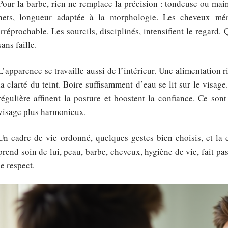
Pour la barbe, rien ne remplace la précision : tondeuse ou main
nets, longueur adaptée à la morphologie. Les cheveux mér
irréprochable. Les sourcils, disciplinés, intensifient le regard.
sans faille.
L’apparence se travaille aussi de l’intérieur. Une alimentation 
la clarté du teint. Boire suffisamment d’eau se lit sur le visag
régulière affinent la posture et boostent la confiance. Ce son
visage plus harmonieux.
Un cadre de vie ordonné, quelques gestes bien choisis, et la
prend soin de lui, peau, barbe, cheveux, hygiène de vie, fait pas
le respect.