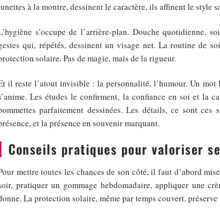
lunettes à la montre, dessinent le caractère, ils affinent le style 
L’hygiène s’occupe de l’arrière-plan. Douche quotidienne, so
gestes qui, répétés, dessinent un visage net. La routine de s
protection solaire. Pas de magie, mais de la rigueur.
Et il reste l’atout invisible : la personnalité, l’humour. Un mot
s’anime. Les études le confirment, la confiance en soi et la c
pommettes parfaitement dessinées. Les détails, ce sont ces s
présence, et la présence en souvenir marquant.
Conseils pratiques pour valoriser s
Pour mettre toutes les chances de son côté, il faut d’abord mise
soir, pratiquer un gommage hebdomadaire, appliquer une crèm
donne. La protection solaire, même par temps couvert, préserve 