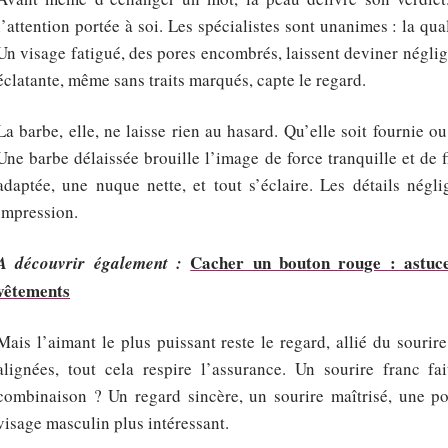
l’attention portée à soi. Les spécialistes sont unanimes : la qua
Un visage fatigué, des pores encombrés, laissent deviner négli
éclatante, même sans traits marqués, capte le regard.
La barbe, elle, ne laisse rien au hasard. Qu’elle soit fournie o
Une barbe délaissée brouille l’image de force tranquille et de
adaptée, une nuque nette, et tout s’éclaire. Les détails négl
impression.
Cacher un bouton rouge : astuce
A découvrir également :
vêtements
Mais l’aimant le plus puissant reste le regard, allié du sourire
alignées, tout cela respire l’assurance. Un sourire franc fai
combinaison ? Un regard sincère, un sourire maîtrisé, une po
visage masculin plus intéressant.