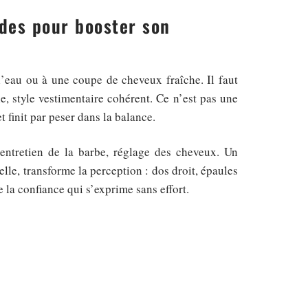
udes pour booster son
’eau ou à une coupe de cheveux fraîche. Il faut
e, style vestimentaire cohérent. Ce n’est pas une
 finit par peser dans la balance.
 entretien de la barbe, réglage des cheveux. Un
lle, transforme la perception : dos droit, épaules
 la confiance qui s’exprime sans effort.
ser changer d’accessoire, introduire une couleur
 admire chez les autres, puis ajuster à sa propre
 ces habitudes durables.
sme :