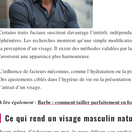
Certains traits faciaux suscitent davantage l’intérêt, indépen
éphémères. Les recherches montrent qu’une simple modification
la perception d’un visage. Il existe des méthodes validées par la
favorisent une apparence plus harmonieuse.
L’influence de facteurs méconnus, comme l’hydratation ou la po
Des ajustements ciblés dans l’hygiène de vie ou la présentation
l’attrait d’un visage.
Barbe : comment tailler parfaitement en fon
A lire également :
Ce qui rend un visage masculin natu
Avant même d’échanger un mot, la peau délivre son verdict. U