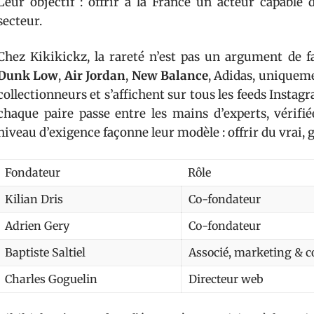
Leur objectif : offrir à la France un acteur capable
secteur.
Chez Kikikickz, la rareté n’est pas un argument de fa
Dunk Low
,
Air Jordan
,
New Balance
, Adidas, uniqueme
collectionneurs et s’affichent sur tous les feeds Instagr
chaque paire passe entre les mains d’experts, vérifi
niveau d’exigence façonne leur modèle : offrir du vrai, ga
Fondateur
Rôle
Kilian Dris
Co-fondateur
Adrien Gery
Co-fondateur
Baptiste Saltiel
Associé, marketing &
Charles Goguelin
Directeur web