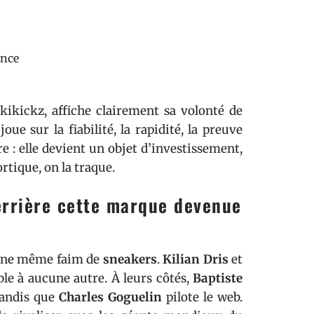
ance
kikickz, affiche clairement sa volonté de
oue sur la fiabilité, la rapidité, la preuve
e : elle devient un objet d’investissement,
ortique, on la traque.
errière cette marque devenue
, une même faim de
sneakers
.
Kilian Dris
et
e à aucune autre. À leurs côtés,
Baptiste
tandis que
Charles Goguelin
pilote le web.