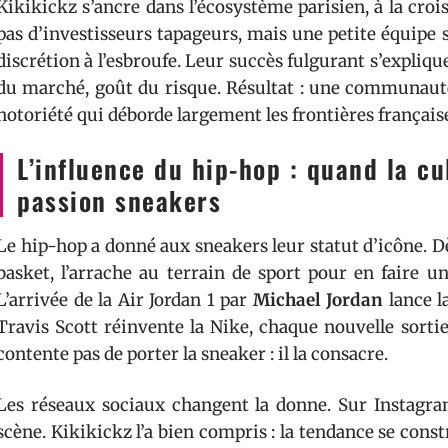
Kikikickz s’ancre dans l’écosystème parisien, à la croi
pas d’investisseurs tapageurs, mais une petite équipe so
discrétion à l’esbroufe. Leur succès fulgurant s’explique
du marché, goût du risque. Résultat : une communauté 
notoriété qui déborde largement les frontières français
L’influence du hip-hop : quand la cu
passion sneakers
Le hip-hop a donné aux sneakers leur statut d’icône. Dès
basket, l’arrache au terrain de sport pour en faire 
L’arrivée de la Air Jordan 1 par
Michael Jordan
lance l
Travis Scott réinvente la Nike, chaque nouvelle sort
contente pas de porter la sneaker : il la consacre.
Les réseaux sociaux changent la donne. Sur Instagra
scène. Kikikickz l’a bien compris : la tendance se con