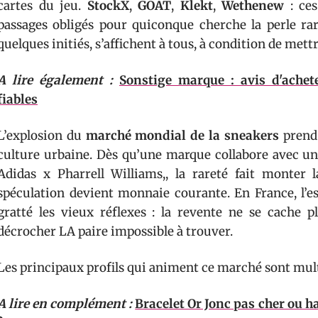
cartes du jeu.
StockX
,
GOAT
,
Klekt
,
Wethenew
: ce
passages obligés pour quiconque cherche la perle rare
quelques initiés, s’affichent à tous, à condition de mettr
A lire également :
Sonstige marque : avis d'achet
fiables
L’explosion du
marché mondial de la sneakers
prend 
culture urbaine. Dès qu’une marque collabore avec un 
Adidas x Pharrell Williams,, la rareté fait monter
spéculation devient monnaie courante. En France, l’es
gratté les vieux réflexes : la revente ne se cache pl
décrocher LA paire impossible à trouver.
Les principaux profils qui animent ce marché sont mult
A lire en complément :
Bracelet Or Jonc pas cher ou 