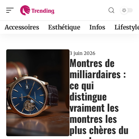
Accessoires
Esthétique
Infos
Lifestyl
3 juin 2026
Montres de
milliardaires :
ce qui
distingue
vraiment les
montres les
plus chères du