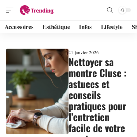
Accessoires
Esthétique
Infos
Lifestyle
S
21 janvier 2026
Nettoyer sa
montre Cluse :
astuces et
conseils
pratiques pour
l’entretien
facile de votre