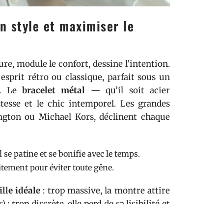
n style et maximiser le
lure, module le confort, dessine l’intention.
prit rétro ou classique, parfait sous un
e. Le
bracelet métal
— qu’il soit acier
tesse et le chic intemporel. Les grandes
ington ou Michael Kors, déclinent chaque
l se patine et se bonifie avec le temps.
faitement pour éviter toute gêne.
ille idéale
: trop massive, la montre attire
; trop discrète, elle perd de sa lisibilité et
et affirmation. Forme ronde, carrée, ovale,