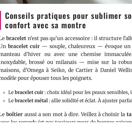
Conseils pratiques pour sublimer so
confort avec sa montre
Le
bracelet
n’est pas qu’un accessoire : il structure l’al
Un
bracelet cuir
— souple, chaleureux — évoque un es
manteau d’hiver ou avec une chemise immaculé
inoxydable, brossé ou milanais — mise sur la robus
maisons, d’Omega à Seiko, de Cartier à Daniel Well
modèle pour épouser tous les poignets.
Le
bracelet cuir
: choix idéal pour les peaux sensibles, i
Le
bracelet métal
: allie solidité et éclat. À ajuster par
Le
boîtier
aussi a son mot à dire. Veillez à choisir la
ta
tous les regards (et pas toujours pour de bonnes raisons) 
de sa présence. Les tendances oscillent entre sobriété 