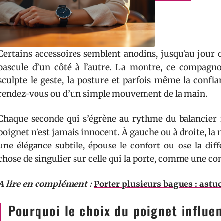
Certains accessoires semblent anodins, jusqu’au jour 
bascule d’un côté à l’autre. La montre, ce compagnon
sculpte le geste, la posture et parfois même la confia
rendez-vous ou d’un simple mouvement de la main.
Chaque seconde qui s’égrène au rythme du balancier ré
poignet n’est jamais innocent. À gauche ou à droite, l
une élégance subtile, épouse le confort ou ose la di
chose de singulier sur celle qui la porte, comme une c
A lire en complément :
Porter plusieurs bagues : astu
Pourquoi le choix du poignet influe