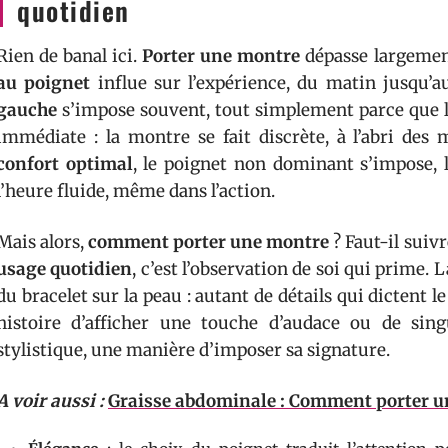
quotidien
Rien de banal ici.
Porter une montre
dépasse largement
au poignet
influe sur l’expérience, du matin jusqu’a
gauche
s’impose souvent, tout simplement parce que la
immédiate : la montre se fait discrète, à l’abri des
confort optimal
, le poignet non dominant s’impose, l
l’heure fluide, même dans l’action.
Mais alors,
comment porter une montre
? Faut-il suiv
usage quotidien
, c’est l’observation de soi qui prime. L
du bracelet sur la peau : autant de détails qui dictent l
histoire d’afficher une touche d’audace ou de sing
stylistique, une manière d’imposer sa signature.
A voir aussi :
Graisse abdominale : Comment porter un 