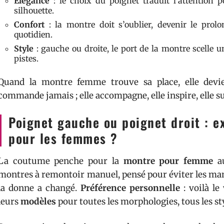
Élégance
: le choix du poignet traduit l’attention p
silhouette.
Confort
: la montre doit s’oublier, devenir le prol
quotidien.
Style
: gauche ou droite, le port de la montre scelle un
pistes.
Quand la montre femme trouve sa place, elle devie
commande jamais ; elle accompagne, elle inspire, elle su
Poignet gauche ou poignet droit : ex
pour les femmes ?
La coutume penche pour la
montre pour femme
au
montres à remontoir manuel, pensé pour éviter les man
la donne a changé.
Préférence personnelle
: voilà le
leurs
modèles
pour toutes les morphologies, tous les sty