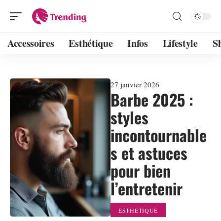
Accessoires
Esthétique
Infos
Lifestyle
S
27 janvier 2026
Barbe 2025 :
styles
incontournable
s et astuces
pour bien
l’entretenir
ESTHÉTIQUE