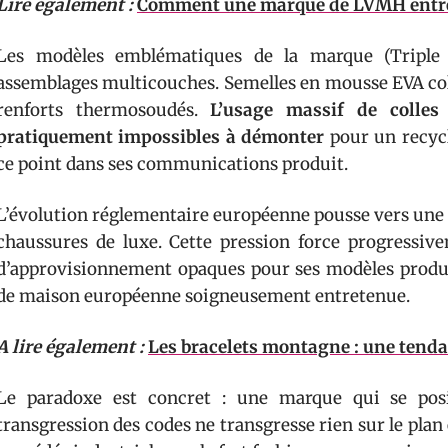
Lire également :
Comment une marque de LVMH entre d
Les modèles emblématiques de la marque (Triple 
assemblages multicouches. Semelles en mousse EVA co
renforts thermosoudés.
L’usage massif de colles
pratiquement impossibles à démonter
pour un recycl
ce point dans ses communications produit.
L’évolution réglementaire européenne pousse vers une 
chaussures de luxe. Cette pression force progressiv
d’approvisionnement opaques pour ses modèles produit
de maison européenne soigneusement entretenue.
A lire également :
Les bracelets montagne : une tendan
Le paradoxe est concret : une marque qui se posi
transgression des codes ne transgresse rien sur le pla