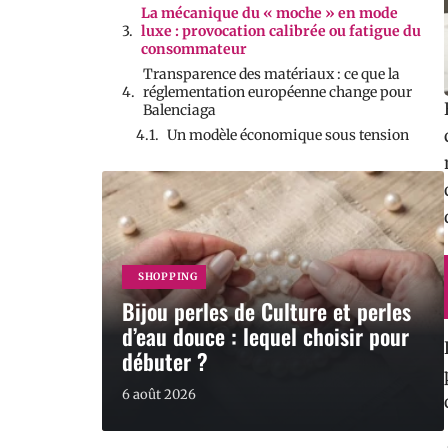
La mécanique du « moche » en mode
luxe : provocation calibrée ou fatigue du
consommateur
Transparence des matériaux : ce que la
réglementation européenne change pour
Balenciaga
Un modèle économique sous tension
SHOPPING
Bijou perles de Culture et perles
d’eau douce : lequel choisir pour
débuter ?
6 août 2026