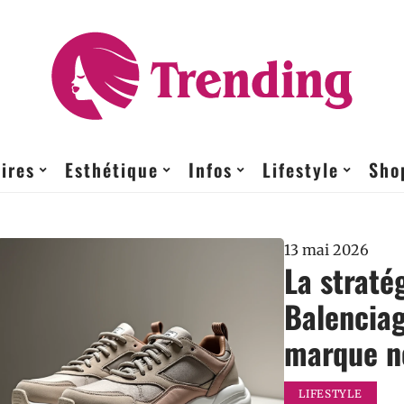
ires
Esthétique
Infos
Lifestyle
Sho
13 mai 2026
La straté
Balenciag
marque ne
LIFESTYLE